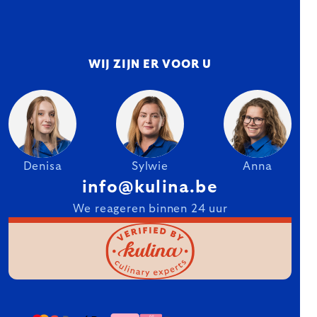
WIJ ZIJN ER VOOR U
Denisa
Sylwie
Anna
info@kulina.be
We reageren binnen 24 uur