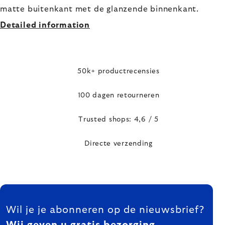
matte buitenkant met de glanzende binnenkant.
Detailed information
50k+ productrecensies
100 dagen retourneren
Trusted shops: 4,6 / 5
Directe verzending
FOOTER
Wil je je abonneren op de nieuwsbrief?
Wij geven u gratis bezorging