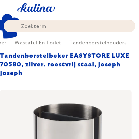
Skip
to
content
mer
Wastafel En Toilet
Tandenborstelhouders
Tandenborstelbeker EASYSTORE LUXE
70580, zilver, roestvrij staal, Joseph
Joseph