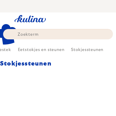
Skip
to
content
estek
Eetstokjes en steunen
Stokjessteunen
Stokjessteunen