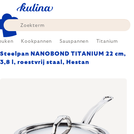
Skip
to
content
euken
Kookpannen
Sauspannen
Titanium
Steelpan NANOBOND TITANIUM 22 cm,
3,8 l, roestvrij staal, Hestan