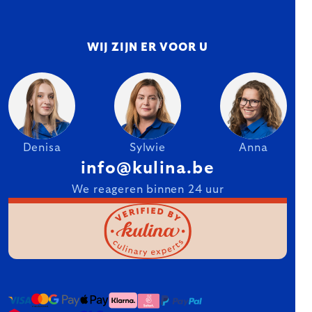
WIJ ZIJN ER VOOR U
Denisa
Sylwie
Anna
info@kulina.be
We reageren binnen 24 uur