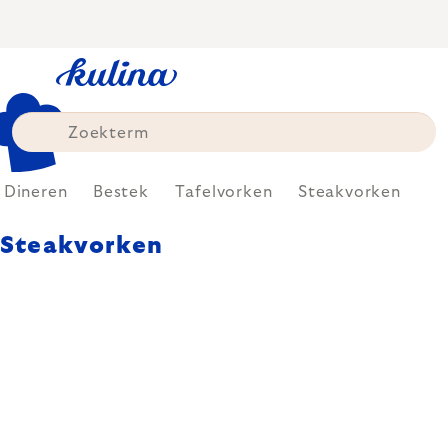
Skip
to
content
Dineren
Bestek
Tafelvorken
Steakvorken
Steakvorken