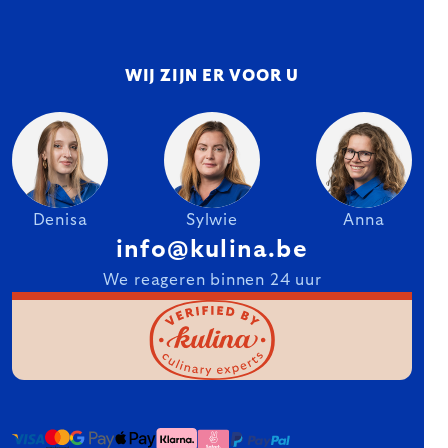
WIJ ZIJN ER VOOR U
Denisa
Sylwie
Anna
info@kulina.be
We reageren binnen 24 uur