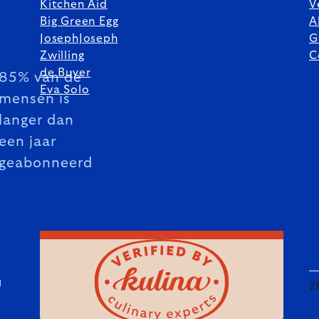
Kitchen Aid
V
Big Green Egg
A
JosephJoseph
G
Zwilling
C
de Buyer
85% van de
Eva Solo
mensen is
langer dan
een jaar
geabonneerd
U
2