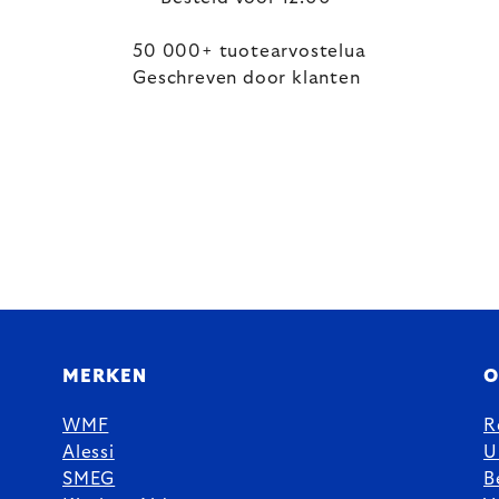
50 000+ tuotearvostelua
Geschreven door klanten
MERKEN
O
WMF
R
Alessi
U
SMEG
B