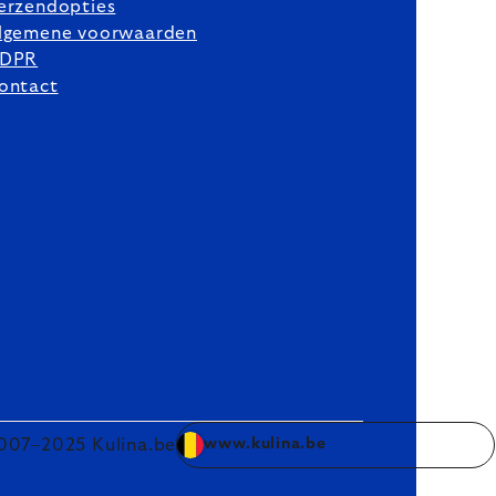
erzendopties
lgemene voorwaarden
DPR
ontact
007–2025 Kulina.be
www.kulina.be