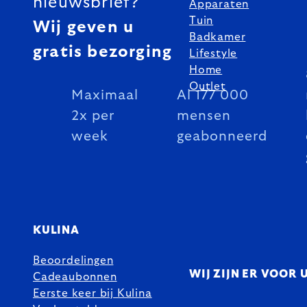
nieuwsbrief?
Apparaten
Tuin
Wij geven u
Badkamer
gratis bezorging
Lifestyle
Home
Outlet
Maximaal
Al 177 000
2x per
mensen
week
geabonneerd
KULINA
Beoordelingen
WIJ ZIJN ER VOOR 
Cadeaubonnen
Eerste keer bij Kulina