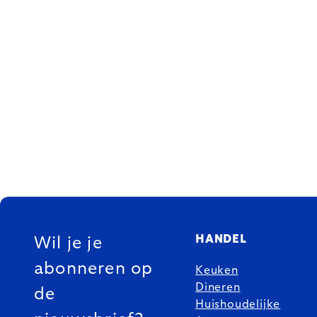
FOOTER
HANDEL
Wil je je
abonneren op
Keuken
Dineren
de
Huishoudelijke