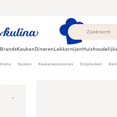
Skip
to
content
Brands
Keuken
Dineren
Lekkernijen
Huishoudelijk
Home
Keuken
Keukenaccessoires
Snijplanken
Bam