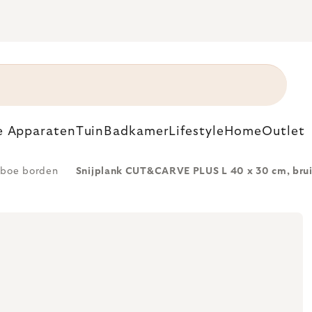
e Apparaten
Tuin
Badkamer
Lifestyle
Home
Outlet
boe borden
Snijplank CUT&CARVE PLUS L 40 x 30 cm, brui