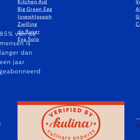
Kitchen Aid
V
Big Green Egg
A
JosephJoseph
G
Zwilling
C
de Buyer
85% van de
Eva Solo
mensen is
langer dan
een jaar
geabonneerd
U
2