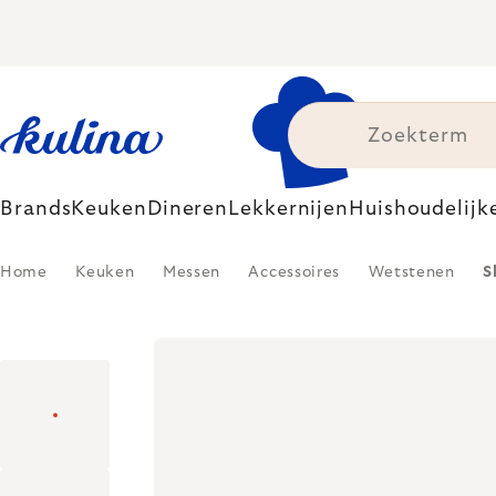
Skip
to
content
Brands
Keuken
Dineren
Lekkernijen
Huishoudelijk
Home
Keuken
Messen
Accessoires
Wetstenen
S