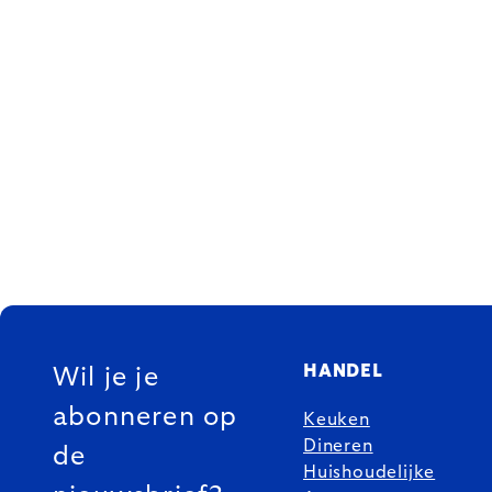
FOOTER
HANDEL
Wil je je
abonneren op
Keuken
Dineren
de
Huishoudelijke