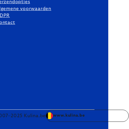
erzendopties
lgemene voorwaarden
DPR
ontact
007–2025 Kulina.be
www.kulina.be