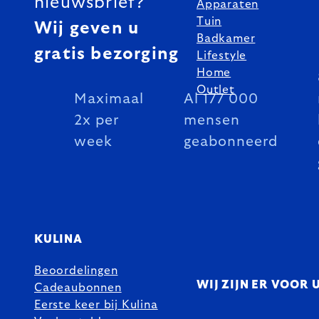
nieuwsbrief?
Apparaten
Tuin
Wij geven u
Badkamer
gratis bezorging
Lifestyle
Home
Outlet
Maximaal
Al 177 000
2x per
mensen
week
geabonneerd
KULINA
Beoordelingen
WIJ ZIJN ER VOOR 
Cadeaubonnen
Eerste keer bij Kulina