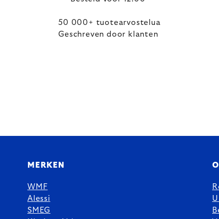
50 000+ tuotearvostelua
Geschreven door klanten
MERKEN
O
WMF
R
Alessi
U
SMEG
B