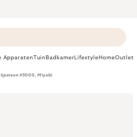
e Apparaten
Tuin
Badkamer
Lifestyle
Home
Outlet
lijpsteen #5000, Miyabi