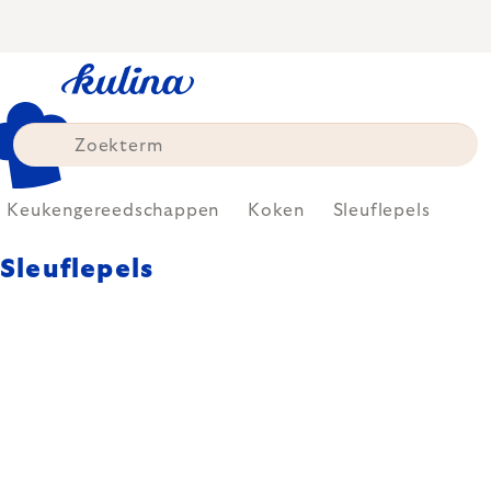
Skip
to
content
Keukengereedschappen
Koken
Sleuflepels
Sleuflepels