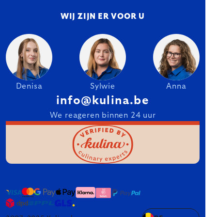
WIJ ZIJN ER VOOR U
Denisa
Sylwie
Anna
info@kulina.be
We reageren binnen 24 uur