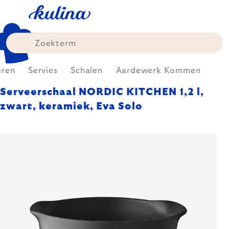
Skip
to
content
eren
Servies
Schalen
Aardewerk Kommen
Serveerschaal NORDIC KITCHEN 1,2 l,
zwart, keramiek, Eva Solo