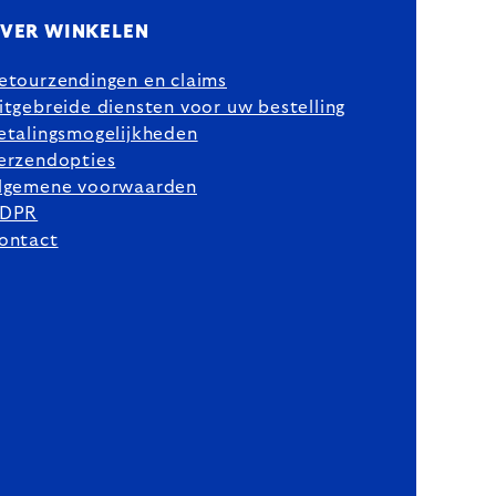
VER WINKELEN
etourzendingen en claims
itgebreide diensten voor uw bestelling
etalingsmogelijkheden
erzendopties
lgemene voorwaarden
DPR
ontact