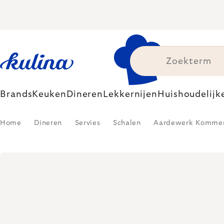
Skip
to
content
Brands
Keuken
Dineren
Lekkernijen
Huishoudelijk
Home
Dineren
Servies
Schalen
Aardewerk Komme