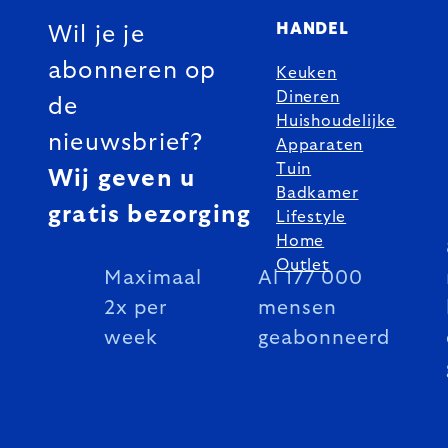
HANDEL
Wil je je
abonneren op
Keuken
Dineren
de
Huishoudelijke
nieuwsbrief?
Apparaten
Tuin
Wij geven u
Badkamer
gratis bezorging
Lifestyle
Home
Outlet
Maximaal
Al 177 000
2x per
mensen
week
geabonneerd