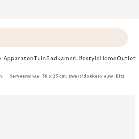
e Apparaten
Tuin
Badkamer
Lifestyle
Home
Outlet
n
Serveerschaal 36 x 25 cm, zwart/donkerblauw, Bitz