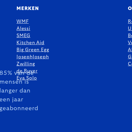
MERKEN
O
WMF
R
Alessi
U
SMEG
B
Kitchen Aid
V
Big Green Egg
A
JosephJoseph
G
Zwilling
C
de Buyer
85% van de
Eva Solo
mensen is
langer dan
een jaar
geabonneerd