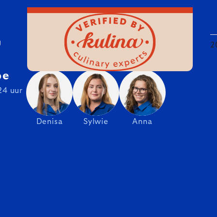
U
2
be
24 uur
Denisa
Sylwie
Anna