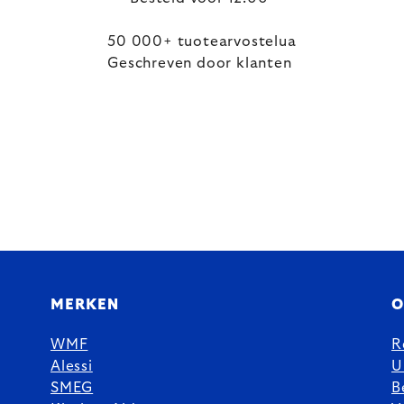
50 000+ tuotearvostelua
Geschreven door klanten
MERKEN
O
WMF
R
Alessi
U
SMEG
B