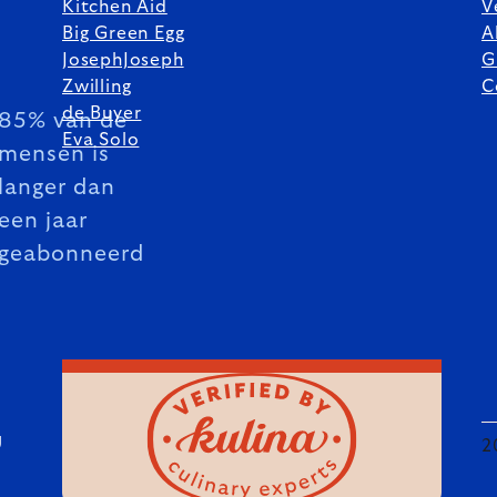
Kitchen Aid
V
Big Green Egg
A
JosephJoseph
G
Zwilling
C
de Buyer
85% van de
Eva Solo
mensen is
langer dan
een jaar
geabonneerd
U
2