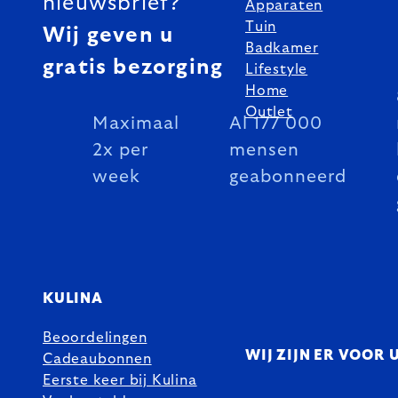
nieuwsbrief?
Apparaten
Tuin
Wij geven u
Badkamer
gratis bezorging
Lifestyle
Home
Outlet
Maximaal
Al 177 000
2x per
mensen
week
geabonneerd
KULINA
Beoordelingen
WIJ ZIJN ER VOOR 
Cadeaubonnen
Eerste keer bij Kulina