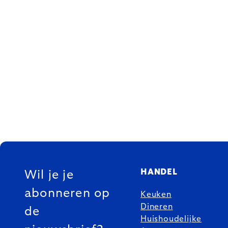
FOOTER
HANDEL
Wil je je
abonneren op
Keuken
Dineren
de
Huishoudelijke