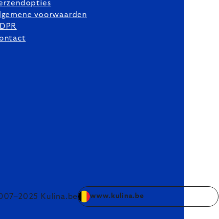
erzendopties
lgemene voorwaarden
DPR
ontact
007–2025 Kulina.be
www.kulina.be