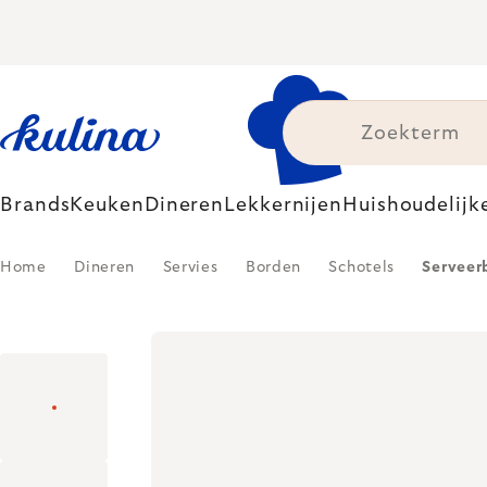
Skip
to
content
Brands
Keuken
Dineren
Lekkernijen
Huishoudelijk
Home
Dineren
Servies
Borden
Schotels
Serveer