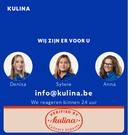
KULINA
WIJ ZIJN ER VOOR U
Denisa
Sylwie
Anna
info@kulina.be
We reageren binnen 24 uur