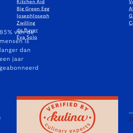
Kitchen Aid
V
Big Green Egg
A
JosephJoseph
G
Zwilling
C
de Buyer
85% van de
Eva Solo
mensen is
langer dan
een jaar
geabonneerd
U
2