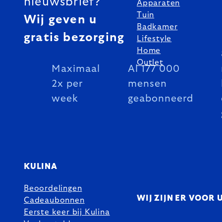
nieuwsbrief?
Apparaten
Tuin
Wij geven u
Badkamer
gratis bezorging
Lifestyle
Home
Outlet
Maximaal
Al 177 000
2x per
mensen
week
geabonneerd
KULINA
Beoordelingen
WIJ ZIJN ER VOOR 
Cadeaubonnen
Eerste keer bij Kulina