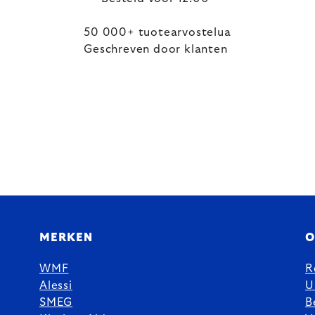
50 000+ tuotearvostelua
Geschreven door klanten
MERKEN
O
WMF
R
Alessi
U
SMEG
B