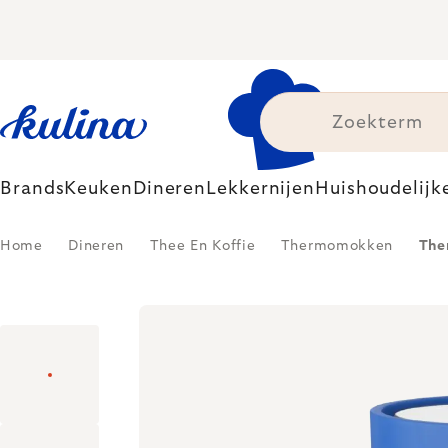
Skip
to
content
Brands
Keuken
Dineren
Lekkernijen
Huishoudelijk
Home
Dineren
Thee En Koffie
Thermomokken
The