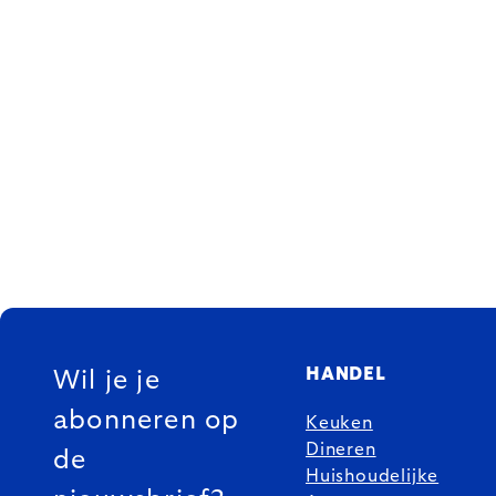
FOOTER
HANDEL
Wil je je
abonneren op
Keuken
Dineren
de
Huishoudelijke