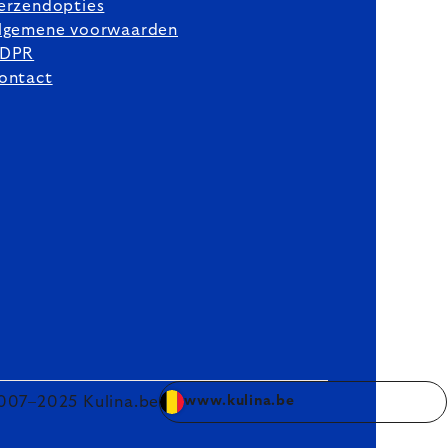
erzendopties
lgemene voorwaarden
DPR
ontact
007–2025 Kulina.be
www.kulina.be