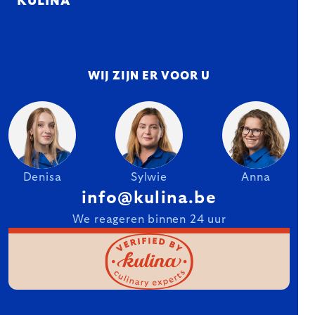
KULINA
WIJ ZIJN ER VOOR U
Denisa
Sylwie
Anna
info@kulina.be
We reageren binnen 24 uur