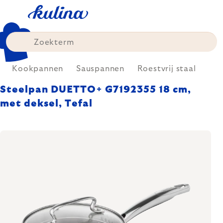
Skip
to
content
Kookpannen
Sauspannen
Roestvrij staal
Steelpan DUETTO+ G7192355 18 cm,
met deksel, Tefal