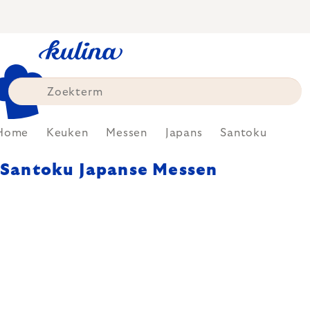
Skip
to
content
Home
Keuken
Messen
Japans
Santoku
Santoku Japanse Messen