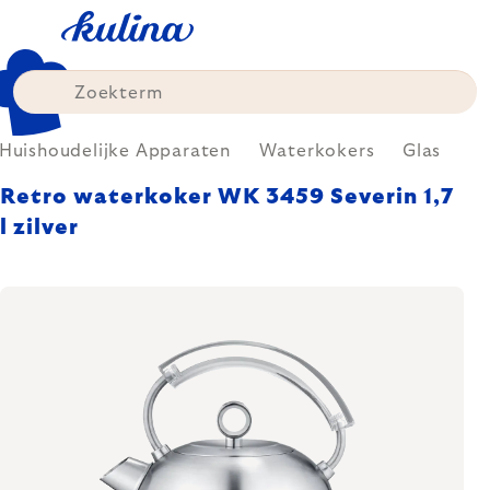
Skip
to
content
Huishoudelijke Apparaten
Waterkokers
Glas
Retro waterkoker WK 3459 Severin 1,7
l zilver