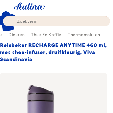
Skip
to
content
e
Dineren
Thee En Koffie
Thermomokken
Reisbeker RECHARGE ANYTIME 460 ml,
met thee-infuser, druifkleurig, Viva
Scandinavia