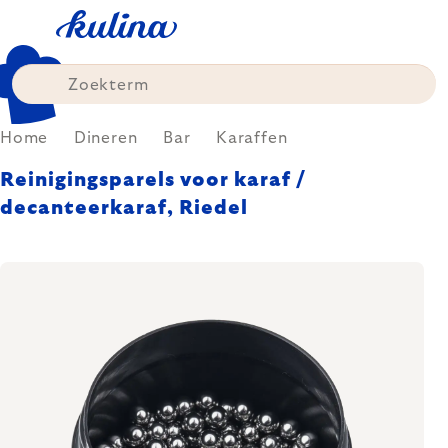
Skip
to
content
Home
Dineren
Bar
Karaffen
Reinigingsparels voor karaf /
decanteerkaraf, Riedel