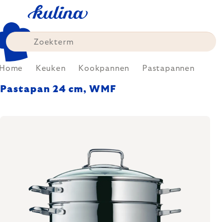
Skip
to
content
Home
Keuken
Kookpannen
Pastapannen
Pastapan 24 cm, WMF