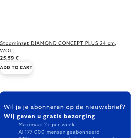
Stoominzet DIAMOND CONCEPT PLUS 24 cm,
WOLL
25,59 €
ADD TO CART
FOOTER
Wil je je abonneren op de nieuwsbrief?
Wij geven u gratis bezorging
Maximaal 2x per week
Al 177 000 mensen geabonneerd