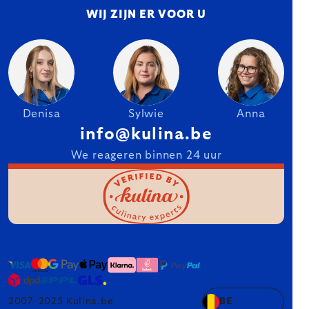
WIJ ZIJN ER VOOR U
Denisa
Sylwie
Anna
info@kulina.be
We reageren binnen 24 uur
2007–2025 Kulina.be
BE