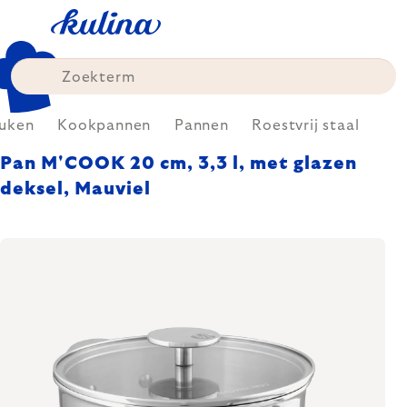
Skip
to
content
uken
Kookpannen
Pannen
Roestvrij staal
Pan M'COOK 20 cm, 3,3 l, met glazen
deksel, Mauviel