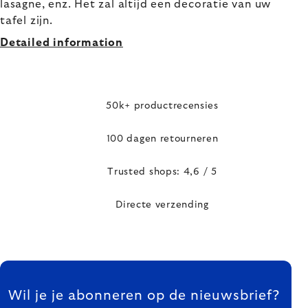
lasagne, enz. Het zal altijd een decoratie van uw
tafel zijn.
Detailed information
50k+ productrecensies
100 dagen retourneren
Trusted shops: 4,6 / 5
Directe verzending
FOOTER
Wil je je abonneren op de nieuwsbrief?