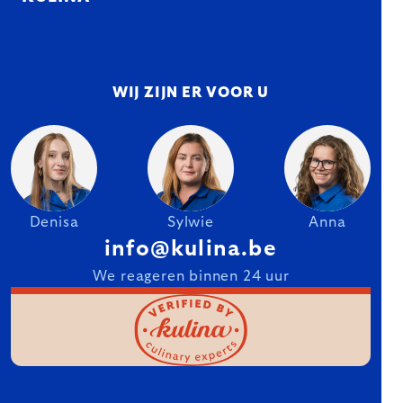
WIJ ZIJN ER VOOR U
Denisa
Sylwie
Anna
info@kulina.be
We reageren binnen 24 uur