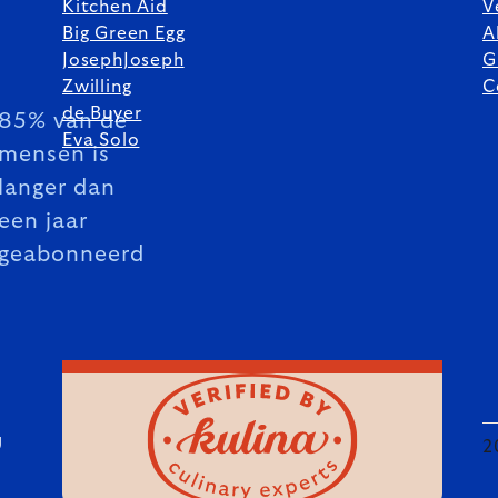
Kitchen Aid
V
Big Green Egg
A
JosephJoseph
G
Zwilling
C
de Buyer
85% van de
Eva Solo
mensen is
langer dan
een jaar
geabonneerd
U
2