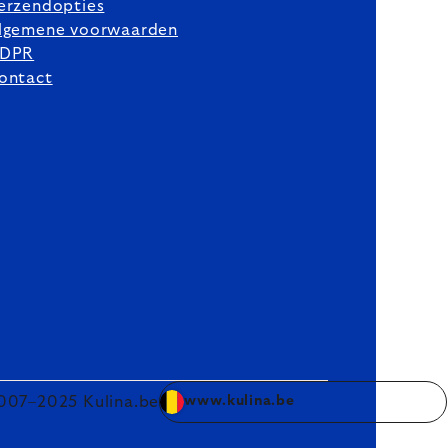
erzendopties
lgemene voorwaarden
DPR
ontact
007–2025 Kulina.be
www.kulina.be