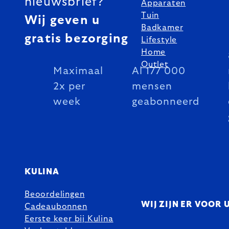
nieuwsbrief?
Apparaten
Tuin
Wij geven u
Badkamer
gratis bezorging
Lifestyle
Home
Outlet
Maximaal
Al 177 000
2x per
mensen
week
geabonneerd
KULINA
Beoordelingen
WIJ ZIJN ER VOOR 
Cadeaubonnen
Eerste keer bij Kulina