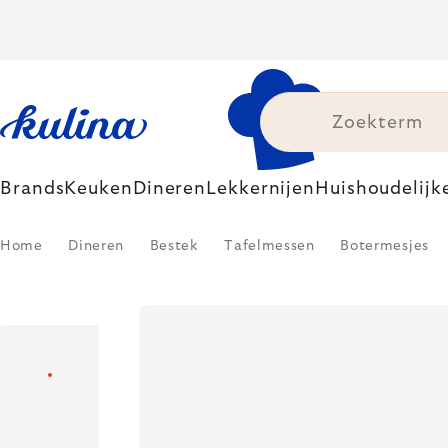
Skip
to
content
Brands
Keuken
Dineren
Lekkernijen
Huishoudelijk
Home
Dineren
Bestek
Tafelmessen
Botermesjes