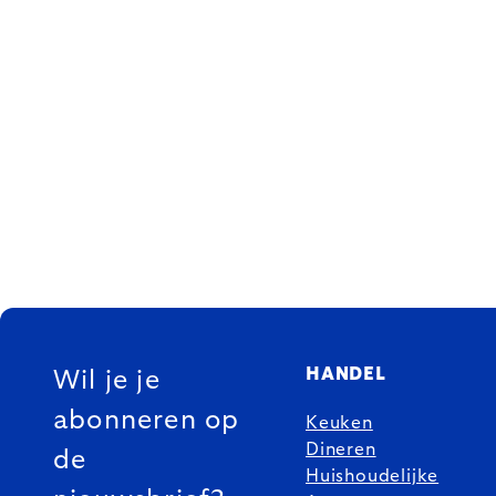
FOOTER
HANDEL
Wil je je
abonneren op
Keuken
Dineren
de
Huishoudelijke