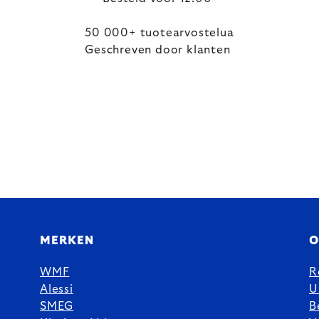
50 000+ tuotearvostelua
Geschreven door klanten
MERKEN
O
WMF
R
Alessi
U
SMEG
B