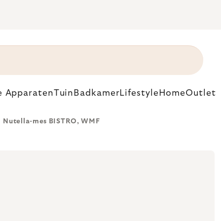
e Apparaten
Tuin
Badkamer
Lifestyle
Home
Outlet
Nutella-mes BISTRO, WMF