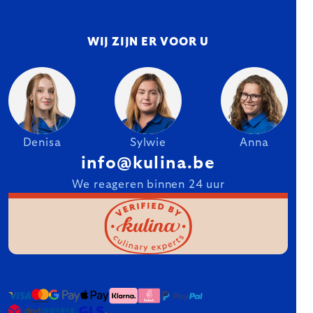
WIJ ZIJN ER VOOR U
Denisa
Sylwie
Anna
info@kulina.be
We reageren binnen 24 uur