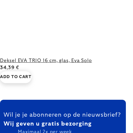
Deksel EVA TRIO 16 cm, glas, Eva Solo
34,39 €
ADD TO CART
FOOTER
Wil je je abonneren op de nieuwsbrief?
Wij geven u gratis bezorging
Maximaal 2x per week