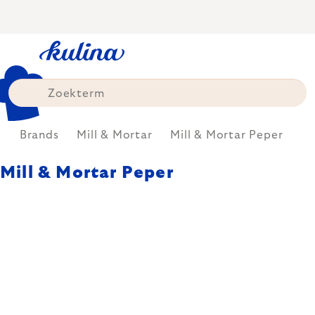
Skip
to
content
e
Brands
Mill & Mortar
Mill & Mortar Peper
Mill & Mortar Peper