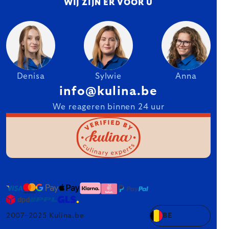
WIJ ZIJN ER VOOR U
Denisa
Sylwie
Anna
info@kulina.be
We reageren binnen 24 uur
2007–2025 Kulina.be
BE