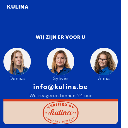
KULINA
WIJ ZIJN ER VOOR U
Denisa
Sylwie
Anna
info@kulina.be
We reageren binnen 24 uur