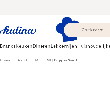
Skip
to
content
Brands
Keuken
Dineren
Lekkernijen
Huishoudelijk
Home
Brands
Mij
MIJ Copper Swirl