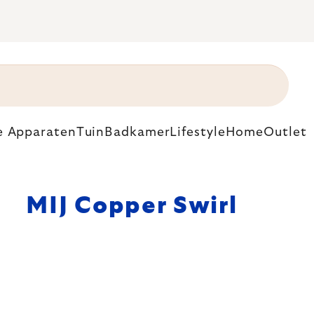
e Apparaten
Tuin
Badkamer
Lifestyle
Home
Outlet
MIJ Copper Swirl