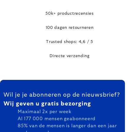
50k+ productrecensies
100 dagen retourneren
Trusted shops: 4,6 / 5
Directe verzending
FOOTER
Wil je je abonneren op de nieuwsbrief?
Wij geven u gratis bezorging
Maximaal 2x per week
Al 177 000 mensen geabonneerd
85% van de mensen is langer dan een jaar