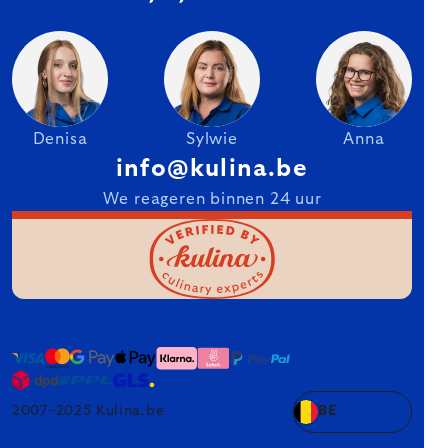
Denisa
Sylwie
Anna
info@kulina.be
We reageren binnen 24 uur
2007–2025 Kulina.be
BE