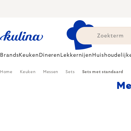
Skip
to
content
Brands
Keuken
Dineren
Lekkernijen
Huishoudelijk
Home
Keuken
Messen
Sets
Sets met standaard
Me