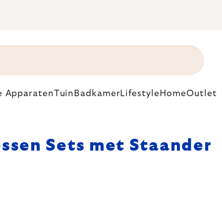
e Apparaten
Tuin
Badkamer
Lifestyle
Home
Outlet
ssen Sets met Staander