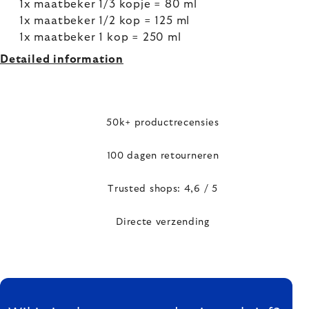
1x maatbeker 1/3 kopje = 80 ml
1x maatbeker 1/2 kop = 125 ml
1x maatbeker 1 kop = 250 ml
Detailed information
50k+ productrecensies
100 dagen retourneren
Trusted shops: 4,6 / 5
Directe verzending
FOOTER