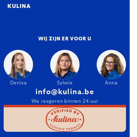
KULINA
WIJ ZIJN ER VOOR U
Denisa
Sylwie
Anna
info@kulina.be
We reageren binnen 24 uur