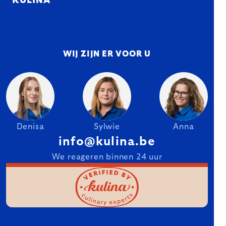
KULINA
WIJ ZIJN ER VOOR U
Denisa
Sylwie
Anna
info@kulina.be
We reageren binnen 24 uur