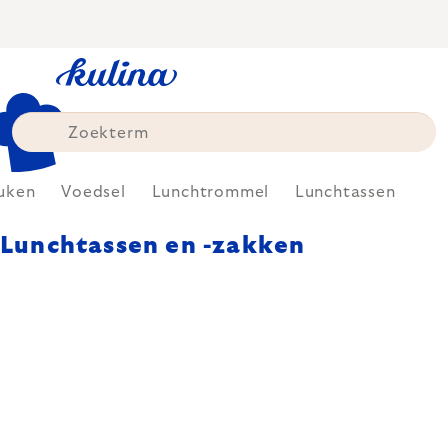
Skip
to
content
uken
Voedsel
Lunchtrommel
Lunchtassen
Lunchtassen en -zakken