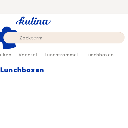
Skip
to
content
uken
Voedsel
Lunchtrommel
Lunchboxen
Lunchboxen