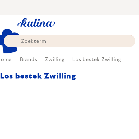
Skip
to
content
Home
Brands
Zwilling
Los bestek Zwilling
Los bestek Zwilling