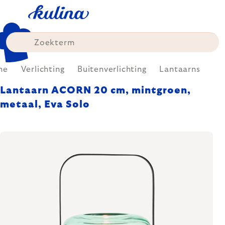
Skip
to
content
me
Verlichting
Buitenverlichting
Lantaarns
Lantaarn ACORN 20 cm, mintgroen,
metaal, Eva Solo