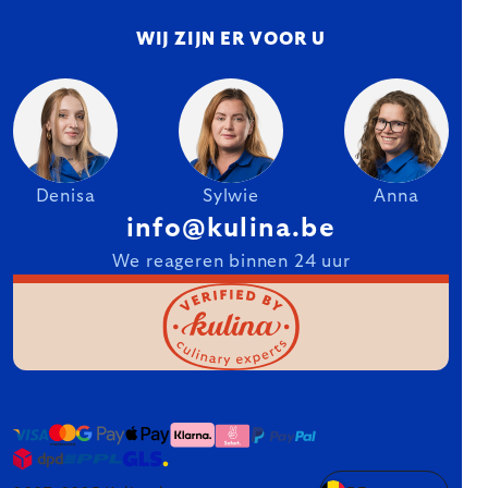
WIJ ZIJN ER VOOR U
Denisa
Sylwie
Anna
info@kulina.be
We reageren binnen 24 uur