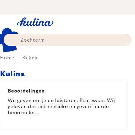
Skip
to
content
Home
Kulina
Kulina
LIST
OF
Beoordelingen
ARTICLES
We geven om je en luisteren. Echt waar. Wij
geloven dat authentieke en geverifieerde
beoordelin...