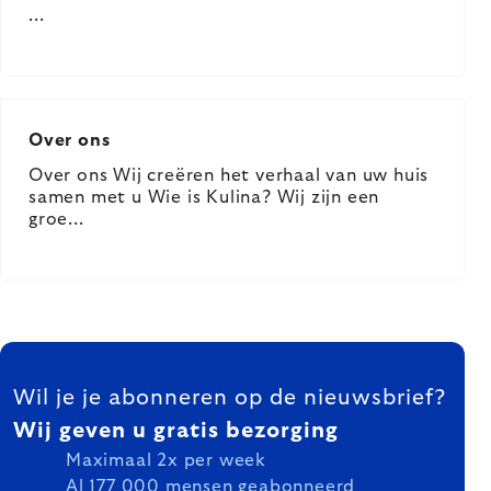
...
Over ons
Over ons Wij creëren het verhaal van uw huis
samen met u Wie is Kulina? Wij zijn een
groe...
Listing
FOOTER
controls
Wil je je abonneren op de nieuwsbrief?
Wij geven u gratis bezorging
Maximaal 2x per week
Al 177 000 mensen geabonneerd