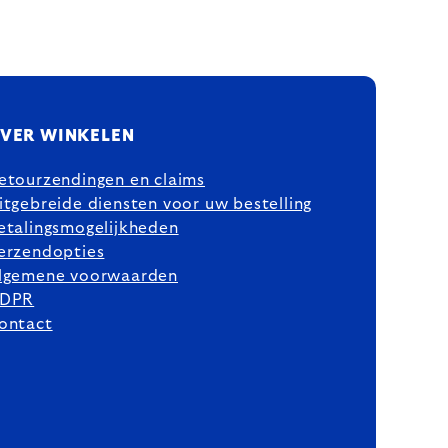
VER WINKELEN
etourzendingen en claims
itgebreide diensten voor uw bestelling
etalingsmogelijkheden
erzendopties
lgemene voorwaarden
DPR
ontact