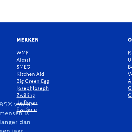
MERKEN
O
WMF
R
Alessi
U
SMEG
B
Kitchen Aid
V
Big Green Egg
A
JosephJoseph
G
Zwilling
C
de Buyer
85% van de
Eva Solo
mensen is
langer dan
een jaar