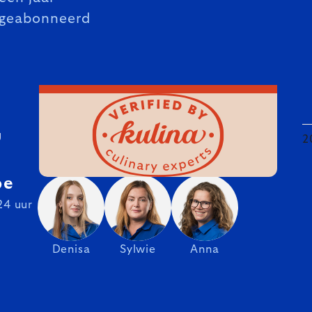
geabonneerd
U
2
be
24 uur
Denisa
Sylwie
Anna