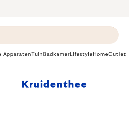
e Apparaten
Tuin
Badkamer
Lifestyle
Home
Outlet
Kruidenthee