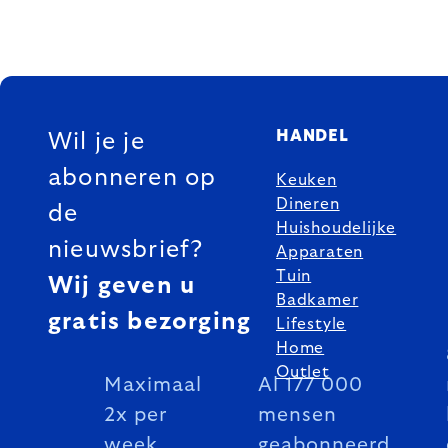
FOOTER
HANDEL
Wil je je
abonneren op
Keuken
Dineren
de
Huishoudelijke
nieuwsbrief?
Apparaten
Tuin
Wij geven u
Badkamer
gratis bezorging
Lifestyle
Home
Outlet
Maximaal
Al 177 000
2x per
mensen
week
geabonneerd