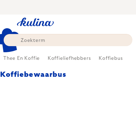
Skip
to
content
Thee En Koffie
Koffieliefhebbers
Koffiebus
Koffiebewaarbus