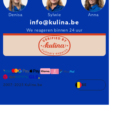
Denisa
Sylwie
Anna
info@kulina.be
We reageren binnen 24 uur
2007–2025 Kulina.be
BE