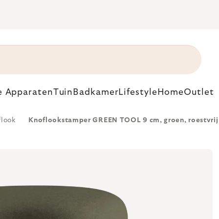
e Apparaten
Tuin
Badkamer
Lifestyle
Home
Outlet
flook
Knoflookstamper GREEN TOOL 9 cm, groen, roestvrij 