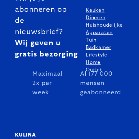
abonneren op
Keuken
Dineren
de
Huishoudelijke
nieuwsbrief?
Apparaten
Tuin
Wij geven u
Badkamer
gratis bezorging
Lifestyle
Home
Outlet
Maximaal
Al 177 000
2x per
mensen
week
geabonneerd
KULINA