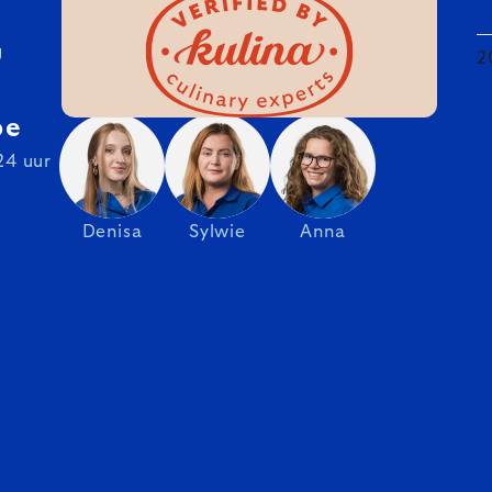
U
2
be
24 uur
Denisa
Sylwie
Anna