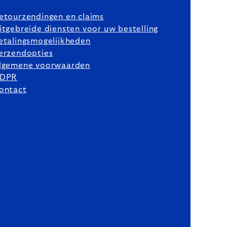
etourzendingen en claims
itgebreide diensten voor uw bestelling
etalingsmogelijkheden
erzendopties
lgemene voorwaarden
DPR
ontact