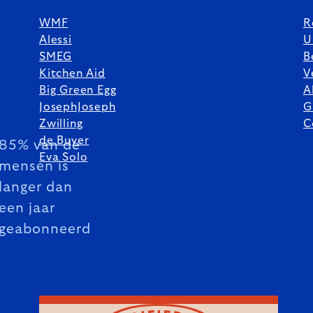
WMF
R
Alessi
U
SMEG
B
Kitchen Aid
V
Big Green Egg
A
JosephJoseph
G
Zwilling
C
de Buyer
85% van de
Eva Solo
mensen is
langer dan
een jaar
geabonneerd