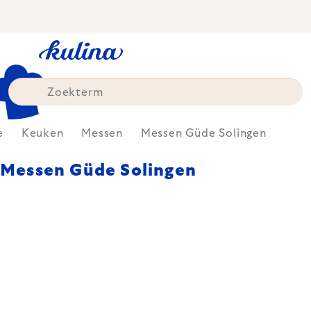
Skip
to
content
e
Keuken
Messen
Messen Güde Solingen
Messen Güde Solingen