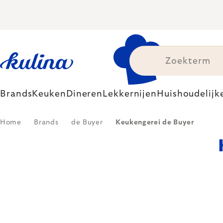
Skip
to
content
Brands
Keuken
Dineren
Lekkernijen
Huishoudelijk
Home
Brands
de Buyer
Keukengerei de Buyer