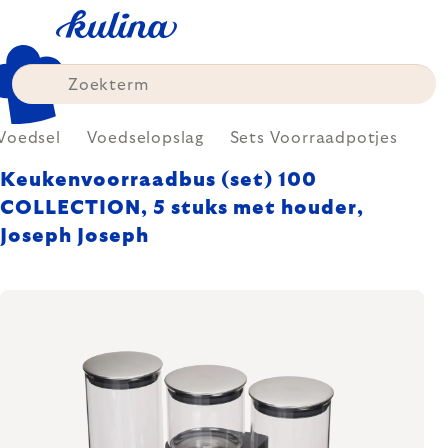
Skip
to
content
Voedsel
Voedselopslag
Sets Voorraadpotjes
Keukenvoorraadbus (set) 100
COLLECTION, 5 stuks met houder,
Joseph Joseph