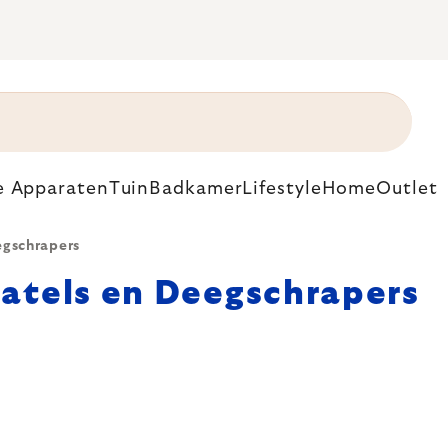
e Apparaten
Tuin
Badkamer
Lifestyle
Home
Outlet
gschrapers
atels en Deegschrapers