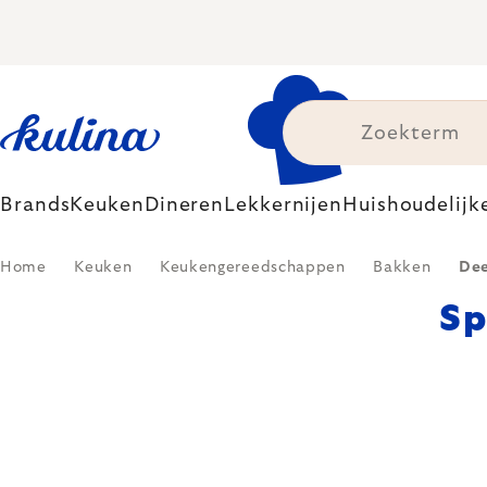
Skip
to
content
Brands
Keuken
Dineren
Lekkernijen
Huishoudelijk
Home
Keuken
Keukengereedschappen
Bakken
Dee
Sp