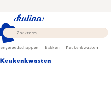
Skip
to
content
kengereedschappen
Bakken
Keukenkwasten
Keukenkwasten