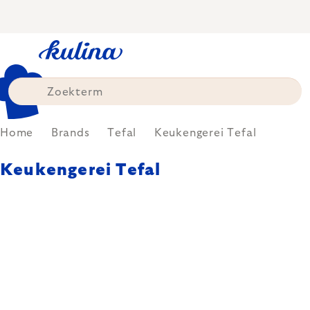
Skip
to
content
Home
Brands
Tefal
Keukengerei Tefal
Keukengerei Tefal