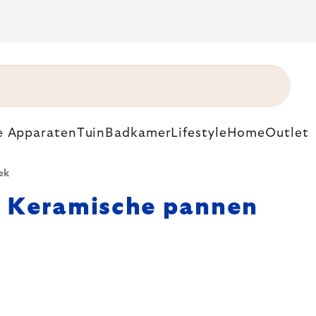
e Apparaten
Tuin
Badkamer
Lifestyle
Home
Outlet
ek
Keramische pannen