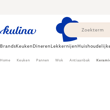
Skip
to
content
Brands
Keuken
Dineren
Lekkernijen
Huishoudelijk
Home
Keuken
Pannen
Wok
Antiaanbak
Kerami