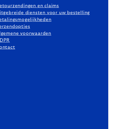
etourzendingen en claims
itgebreide diensten voor uw bestelling
etalingsmogelijkheden
erzendopties
lgemene voorwaarden
DPR
ontact