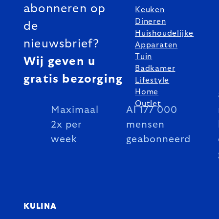
abonneren op
Keuken
Dineren
de
Huishoudelijke
nieuwsbrief?
Apparaten
Tuin
Wij geven u
Badkamer
gratis bezorging
Lifestyle
Home
Outlet
Maximaal
Al 177 000
2x per
mensen
week
geabonneerd
KULINA