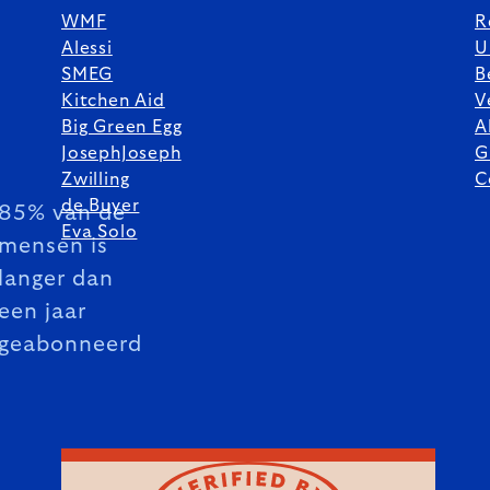
WMF
R
Alessi
U
SMEG
B
Kitchen Aid
V
Big Green Egg
A
JosephJoseph
G
Zwilling
C
de Buyer
85% van de
Eva Solo
mensen is
langer dan
een jaar
geabonneerd