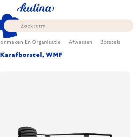
Skip
to
content
onmaken En Organisatie
Afwassen
Borstels
Karafborstel, WMF