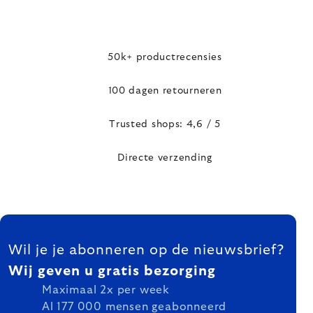
50k+ productrecensies
100 dagen retourneren
Trusted shops: 4,6 / 5
Directe verzending
FOOTER
Wil je je abonneren op de nieuwsbrief?
Wij geven u gratis bezorging
Maximaal 2x per week
Al 177 000 mensen geabonneerd