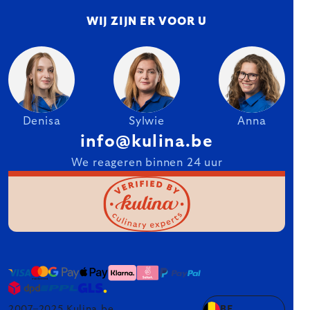
WIJ ZIJN ER VOOR U
Denisa
Sylwie
Anna
info@kulina.be
We reageren binnen 24 uur
2007–2025 Kulina.be
BE