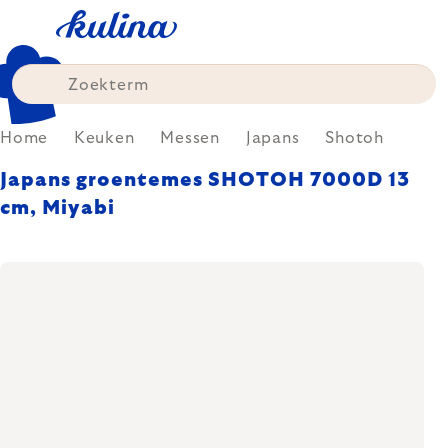
Skip
to
content
Home
Keuken
Messen
Japans
Shotoh
Japans groentemes SHOTOH 7000D 13
cm, Miyabi