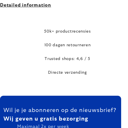
Detailed information
50k+ productrecensies
100 dagen retourneren
Trusted shops: 4,6 / 5
Directe verzending
FOOTER
Wil je je abonneren op de nieuwsbrief?
Wij geven u gratis bezorging
Maximaal 2x per week