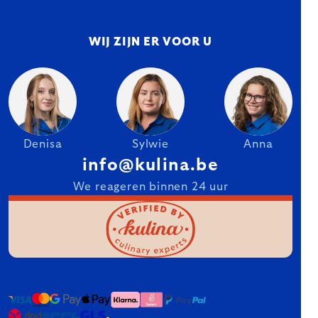
WIJ ZIJN ER VOOR U
Denisa
Sylwie
Anna
info@kulina.be
We reageren binnen 24 uur