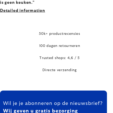
is geen keuken."
Detailed information
50k+ productrecensies
100 dagen retourneren
Trusted shops: 4,6 / 5
Directe verzending
FOOTER
Wil je je abonneren op de nieuwsbrief?
Wij geven u gratis bezorging