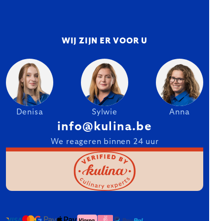
WIJ ZIJN ER VOOR U
Denisa
Sylwie
Anna
info@kulina.be
We reageren binnen 24 uur